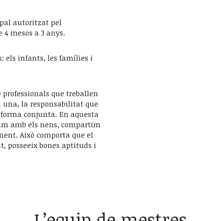
pal autoritzat pel
 4 mesos a 3 anys.
els infants, les famílies i
 professionals que treballen
 una, la responsabilitat que
de forma conjunta. En aquesta
ivim amb els nens, compartim
ment. Això comporta que el
, posseeix bones aptituds i
L’equip de mestres