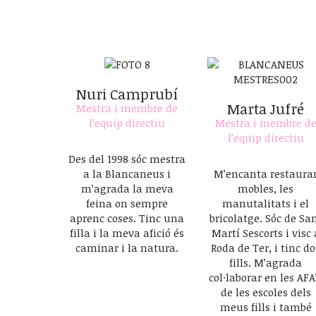
Nuri Camprubí
Marta Jufré
Mestra i membre de
l’equip directiu
Mestra i membre d
l’equip directiu
Des del 1998 sóc mestra
a la Blancaneus i
M’encanta restaura
m’agrada la meva
mobles, les
feina on sempre
manutalitats i el
aprenc coses. Tinc una
bricolatge. Sóc de Sa
filla i la meva afició és
Martí Sescorts i visc 
caminar i la natura.
Roda de Ter, i tinc do
fills. M’agrada
col·laborar en les AFA
de les escoles dels
meus fills i també