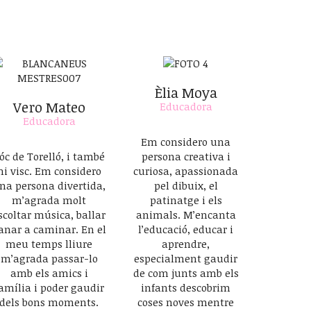
Èlia Moya
Vero Mateo
Educadora
Educadora
Em considero una
óc de Torelló, i també
persona creativa i
hi visc. Em considero
curiosa, apassionada
na persona divertida,
pel dibuix, el
m’agrada molt
patinatge i els
scoltar música, ballar
animals. M’encanta
 anar a caminar. En el
l’educació, educar i
meu temps lliure
aprendre,
m’agrada passar-lo
especialment gaudir
amb els amics i
de com junts amb els
amília i poder gaudir
infants descobrim
dels bons moments.
coses noves mentre