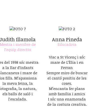
Judith Illamola
Anna Pineda
Mestra i membre de
Educadora
l’equip directiu
Visc a St Vicenç i sóc
es del 1998 sóc mestra
mare de L’Èlia i en
a la llar d’infants
Ferran
Blancaneus i mare de
Sempre miro de buscar
dos fills. M’apassiona
el cantó positiu de les
la meva feina, la
coses.
fotografia, la natura,
M’encanta fer plans
els balls de saló i
amb família i amics
l’escalada.
I sóc una enamorada
de la costura creativa.