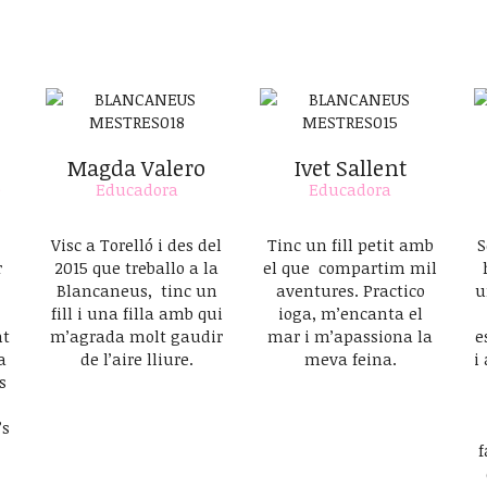
Magda Valero
Ivet Sallent
e
Educadora
Educadora
Visc a Torelló i des del
Tinc un fill petit amb
S
r
2015 que treballo a la
el que compartim mil
Blancaneus, tinc un
aventures. Practico
u
fill i una filla amb qui
ioga, m’encanta el
nt
m’agrada molt gaudir
mar i m’apassiona la
e
a
de l’aire lliure.
meva feina.
i
s
’s
f