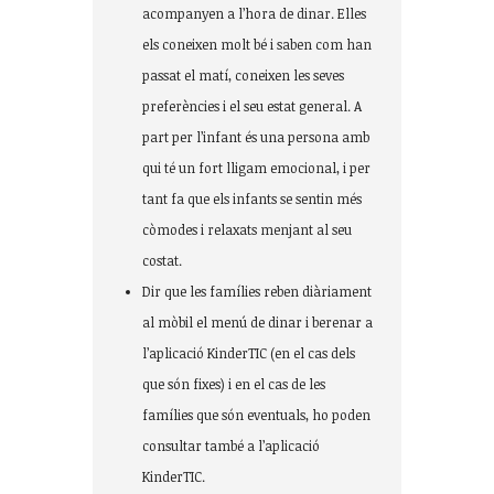
acompanyen a l’hora de dinar. Elles
els coneixen molt bé i saben com han
passat el matí, coneixen les seves
preferències i el seu estat general. A
part per l’infant és una persona amb
qui té un fort lligam emocional, i per
tant fa que els infants se sentin més
còmodes i relaxats menjant al seu
costat.
Dir que les famílies reben diàriament
al mòbil el menú de dinar i berenar a
l’aplicació KinderTIC (en el cas dels
que són fixes) i en el cas de les
famílies que són eventuals, ho poden
consultar també a l’aplicació
KinderTIC.