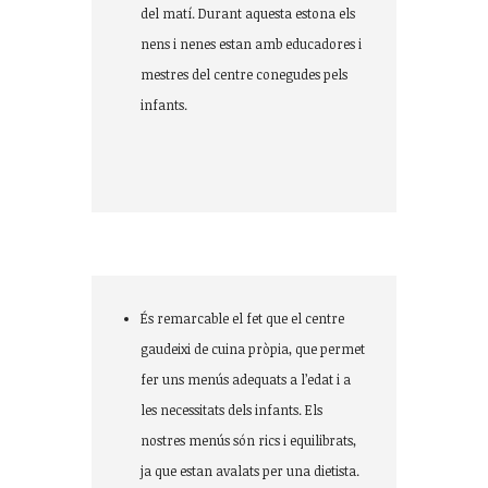
del matí. Durant aquesta estona els
nens i nenes estan amb educadores i
mestres del centre conegudes pels
infants.
Cuina pròpia i els nostres menús
És remarcable el fet que el centre
gaudeixi de cuina pròpia, que permet
fer uns menús adequats a l’edat i a
les necessitats dels infants. Els
nostres menús són rics i equilibrats,
ja que estan avalats per una dietista.