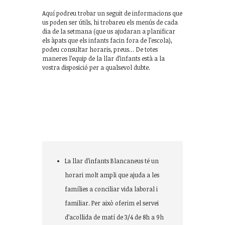
Aquí podreu trobar un seguit de informacions que
us poden ser útils, hi trobareu els menús de cada
dia de la setmana (que us ajudaran a planificar
els àpats que els infants facin fora de l’escola),
podeu consultar horaris, preus… De totes
maneres l’equip de la llar d’infants està a la
vostra disposició per a qualsevol dubte.
Horari d’acollida
La llar d’infants Blancaneus té un
horari molt ampli que ajuda a les
famílies a conciliar vida laboral i
familiar. Per això oferim el servei
d’acollida de matí de 3/4 de 8h a 9h