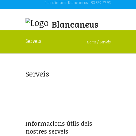
Llar d'infants Blancaneus - 93 859 27 93
Blancaneus
Serveis
Home
/
Serveis
Serveis
Informacions útils dels
nostres serveis