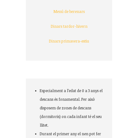
Menú de berenars
Dinars tardor-hivern
Dinars primavera-estiu
Moments de descans
Especialment a l’edat de 0 a 3 anys el
descans és fonamental. Per això
disposem de zones de descans
(dormitoris) on cada infant té el seu
llitet.
Durant el primer any el nen pot fer